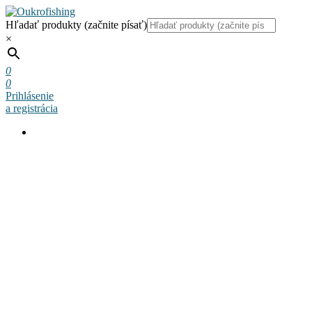
Hľadať produkty (začnite písať)
×
0
0
Prihlásenie
a registrácia