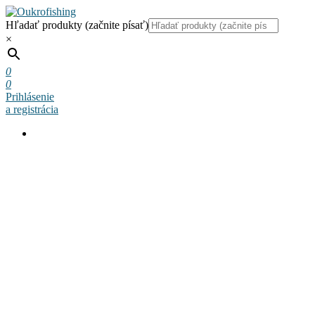
Hľadať produkty (začnite písať)
×
0
0
Prihlásenie
a registrácia