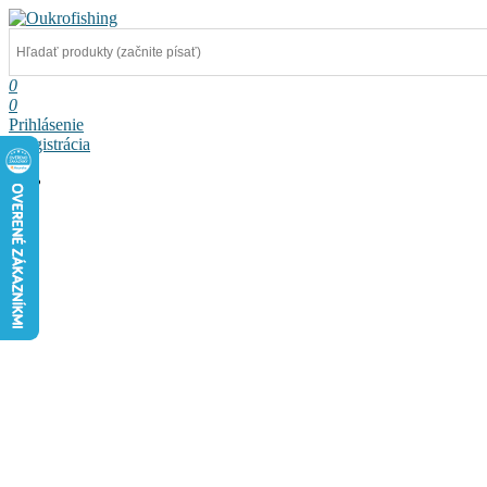
0
0
Prihlásenie
a registrácia