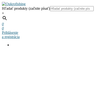
Hľadať produkty (začnite písať)
×
0
0
Prihlásenie
a registrácia