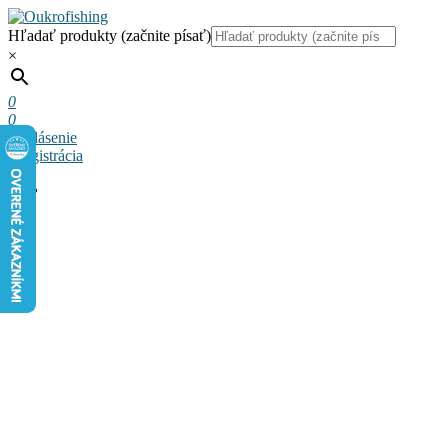
Hľadať produkty (začnite písať)
×
0
0
Prihlásenie
a registrácia