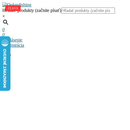
ZĽAVA
ZĽAVA
ZĽAVA
Hľadať produkty (začnite písať)
×
0
0
Prihlásenie
a registrácia