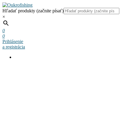
Hľadať produkty (začnite písať)
×
0
0
Prihlásenie
a registrácia