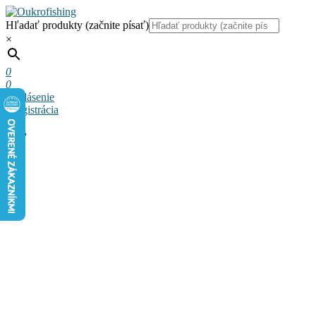
Hľadať produkty (začnite písať)
×
0
0
Prihlásenie
a registrácia