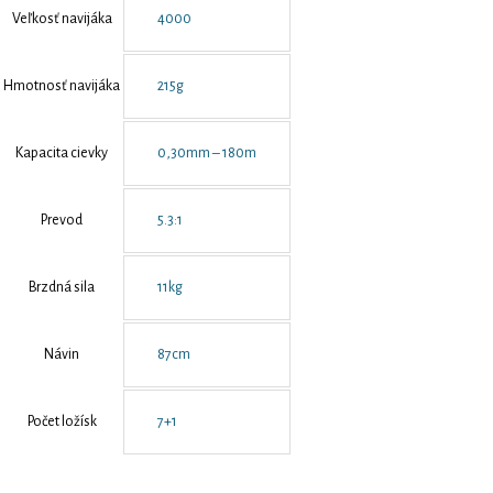
Veľkosť navijáka
4000
Hmotnosť navijáka
215g
Kapacita cievky
0,30mm – 180m
Prevod
5.3:1
Brzdná sila
11kg
Návin
87cm
Počet ložísk
7+1