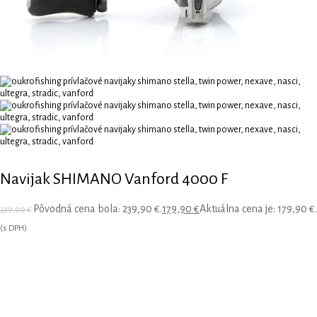
Navijak SHIMANO Vanford 4000 F
Pôvodná cena bola: 239,90 €.
179,90
€
Aktuálna cena je: 179,90 €.
239,90
€
(s DPH)
Nový Shimano Vanford je stvorený pre jemné a citlivé techniky
sladkovodného rybolovu a pobrežného morského rybolovu. Je
navrhnutý tak, aby sa stal najjemnejším rybárskym navijakom so super
rýchlym štartom. Vanford C2500SHG F je model s plytkou cievkou a