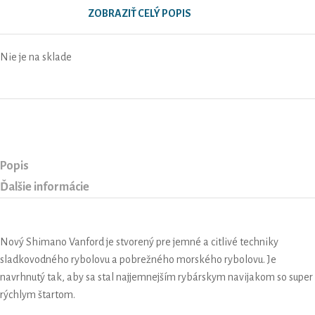
rychlým prevodom.
ZOBRAZIŤ CELÝ POPIS
Nie je na sklade
Popis
Ďalšie informácie
Nový Shimano Vanford je stvorený pre jemné a citlivé techniky
sladkovodného rybolovu a pobrežného morského rybolovu. Je
navrhnutý tak, aby sa stal najjemnejším rybárskym navijakom so super
rýchlym štartom.