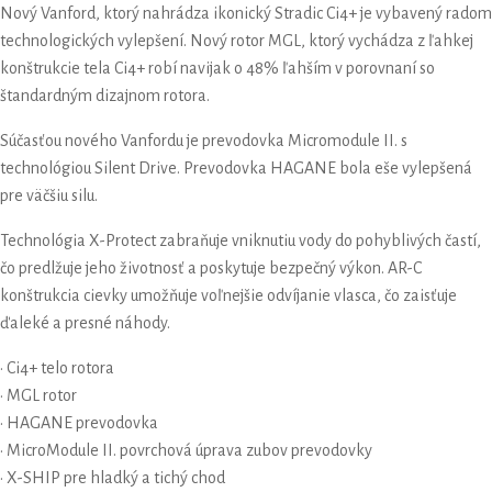
Nový Vanford, ktorý nahrádza ikonický Stradic Ci4+ je vybavený radom
technologických vylepšení. Nový rotor MGL, ktorý vychádza z ľahkej
konštrukcie tela Ci4+ robí navijak o 48% ľahším v porovnaní so
štandardným dizajnom rotora.
Súčasťou nového Vanfordu je prevodovka Micromodule II. s
technológiou Silent Drive. Prevodovka HAGANE bola eše vylepšená
pre väčšiu silu.
Technológia X-Protect zabraňuje vniknutiu vody do pohyblivých častí,
čo predlžuje jeho životnosť a poskytuje bezpečný výkon. AR-C
konštrukcia cievky umožňuje voľnejšie odvíjanie vlasca, čo zaisťuje
ďaleké a presné náhody.
• Ci4+ telo rotora
• MGL rotor
• HAGANE prevodovka
• MicroModule II. povrchová úprava zubov prevodovky
• X-SHIP pre hladký a tichý chod