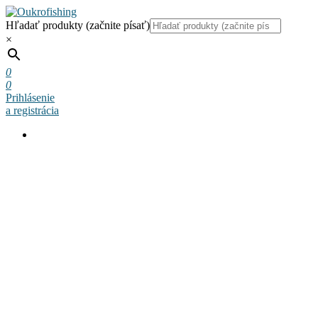
Hľadať produkty (začnite písať)
×
0
0
Prihlásenie
a registrácia