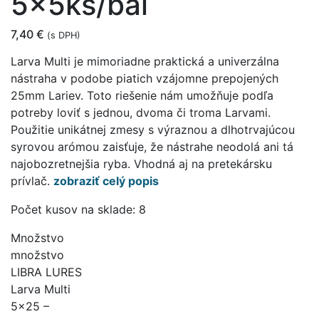
5x5ks/bal
7,40
€
(s DPH)
Larva Multi je mimoriadne praktická a univerzálna
nástraha v podobe piatich vzájomne prepojených
25mm Lariev. Toto riešenie nám umožňuje podľa
potreby loviť s jednou, dvoma či troma Larvami.
Použitie unikátnej zmesy s výraznou a dlhotrvajúcou
syrovou arómou zaisťuje, že nástrahe neodolá ani tá
najobozretnejšia ryba. Vhodná aj na pretekársku
prívlač.
zobraziť celý popis
Počet kusov na sklade: 8
Množstvo
množstvo
LIBRA LURES
Larva Multi
5x25 –