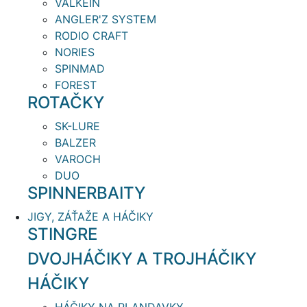
VALKEIN
ANGLER'Z SYSTEM
RODIO CRAFT
NORIES
SPINMAD
FOREST
ROTAČKY
SK-LURE
BALZER
VAROCH
DUO
SPINNERBAITY
JIGY, ZÁŤAŽE A HÁČIKY
STINGRE
DVOJHÁČIKY A TROJHÁČIKY
HÁČIKY
HÁČIKY NA PLANDAVKY