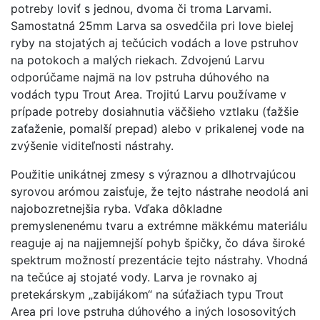
potreby loviť s jednou, dvoma či troma Larvami.
Samostatná 25mm Larva sa osvedčila pri love bielej
ryby na stojatých aj tečúcich vodách a love pstruhov
na potokoch a malých riekach. Zdvojenú Larvu
odporúčame najmä na lov pstruha dúhového na
vodách typu Trout Area. Trojitú Larvu používame v
prípade potreby dosiahnutia väčšieho vztlaku (ťažšie
zaťaženie, pomalší prepad) alebo v prikalenej vode na
zvýšenie viditeľnosti nástrahy.
Použitie unikátnej zmesy s výraznou a dlhotrvajúcou
syrovou arómou zaisťuje, že tejto nástrahe neodolá ani
najobozretnejšia ryba. Vďaka dôkladne
premyslenenému tvaru a extrémne mäkkému materiálu
reaguje aj na najjemnejší pohyb špičky, čo dáva široké
spektrum možností prezentácie tejto nástrahy. Vhodná
na tečúce aj stojaté vody. Larva je rovnako aj
pretekárskym „zabijákom“ na súťažiach typu Trout
Area pri love pstruha dúhového a iných lososovitých