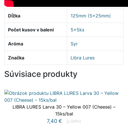
Dĺžka
125mm (5x25mm)
Počet kusov v balení
5x5ks
Aróma
Syr
Značka
Libra Lures
Súvisiace produkty
LIBRA LURES Larva 30 – Yellow 007 (Cheese) –
15ks/bal
7,40
€
(s DPH)